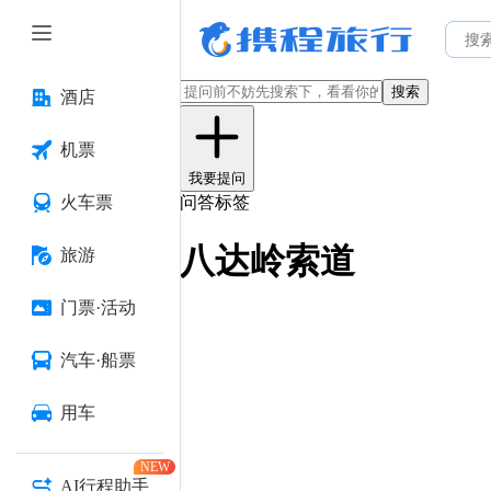
搜索
酒店
机票
我要提问
火车票
问答标签
八达岭索道
旅游
门票·活动
汽车·船票
用车
NEW
AI行程助手