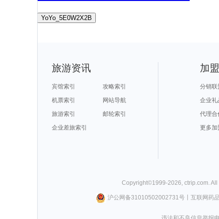
YoYo_5E0W2X2B
旅游资讯
加
宾馆索引
攻略索引
分销联
机票索引
网站导航
企业礼
旅游索引
邮轮索引
代理合
企业差旅索引
更多加
Copyright©
1999-
2026
,
ctrip.com
. Al
沪公网备31010502002731号
丨
互联网药
违法和不良信息举报电话0