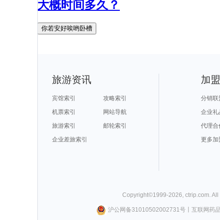
大概时间多久？
你若安好唉哟卧槽
旅游资讯
加
宾馆索引
攻略索引
分销联
机票索引
网站导航
企业礼
旅游索引
邮轮索引
代理合
企业差旅索引
更多加
Copyright©
1999-
2026
,
ctrip.com
. Al
沪公网备31010502002731号
丨
互联网药