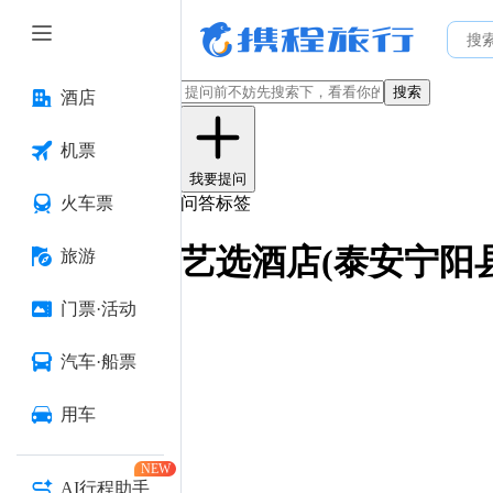
搜索
酒店
机票
我要提问
火车票
问答标签
艺选酒店(泰安宁阳
旅游
门票·活动
汽车·船票
用车
NEW
AI行程助手