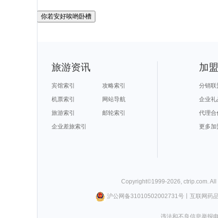
你若安好唉哟卧槽
旅游资讯
加
宾馆索引
攻略索引
分销联
机票索引
网站导航
企业礼
旅游索引
邮轮索引
代理合
企业差旅索引
更多加
Copyright©
1999-
2026
,
ctrip.com
. Al
沪公网备31010502002731号
丨
互联网药
违法和不良信息举报电话0