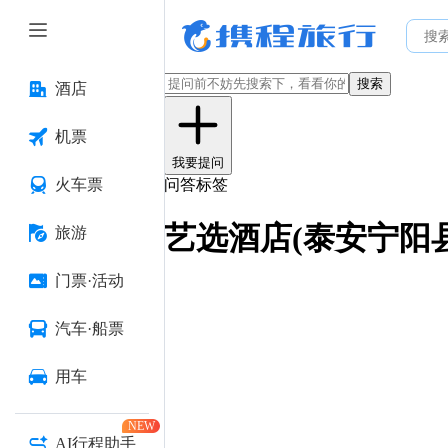
搜索
酒店
机票
我要提问
火车票
问答标签
艺选酒店(泰安宁阳
旅游
门票·活动
汽车·船票
用车
NEW
AI行程助手