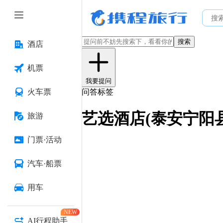
搜索
酒店
机票
我要提问
火车票
问答标签
艺选酒店(泰安宁阳
旅游
门票·活动
汽车·船票
用车
NEW
AI行程助手