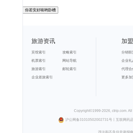
你若安好唉哟卧槽
旅游资讯
加
宾馆索引
攻略索引
分销联
机票索引
网站导航
企业礼
旅游索引
邮轮索引
代理合
企业差旅索引
更多加
Copyright©
1999-
2026
,
ctrip.com
. Al
沪公网备31010502002731号
丨
互联网药
违法和不良信息举报电话0