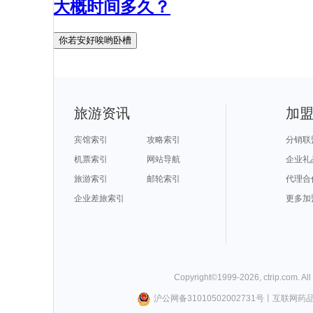
大概时间多久？
你若安好唉哟卧槽
旅游资讯
加
宾馆索引
攻略索引
分销联
机票索引
网站导航
企业礼
旅游索引
邮轮索引
代理合
企业差旅索引
更多加
Copyright©
1999-
2026
,
ctrip.com
. Al
沪公网备31010502002731号
丨
互联网药