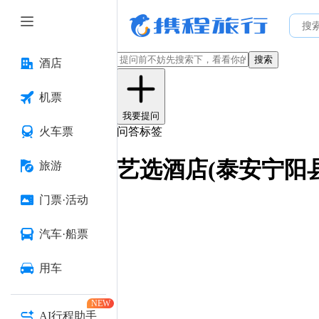
搜索
酒店
机票
我要提问
火车票
问答标签
艺选酒店(泰安宁阳
旅游
门票·活动
汽车·船票
用车
NEW
AI行程助手