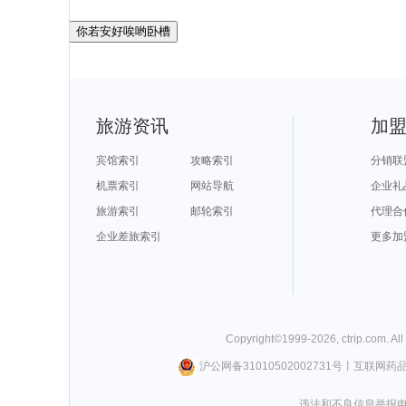
你若安好唉哟卧槽
旅游资讯
加
宾馆索引
攻略索引
分销联
机票索引
网站导航
企业礼
旅游索引
邮轮索引
代理合
企业差旅索引
更多加
Copyright©
1999-
2026
,
ctrip.com
. Al
沪公网备31010502002731号
丨
互联网药
违法和不良信息举报电话0