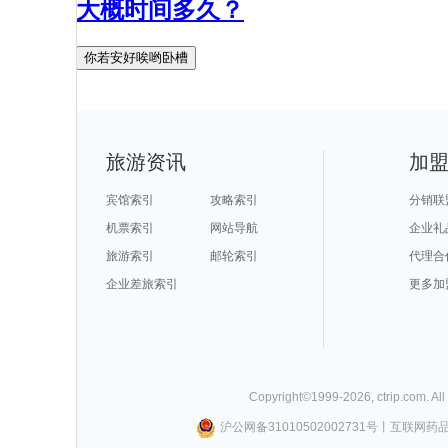
大概时间多久？
你若安好唉哟卧槽
旅游资讯
加
宾馆索引
攻略索引
分销联
机票索引
网站导航
企业礼
旅游索引
邮轮索引
代理合
企业差旅索引
更多加
Copyright©
1999-
2026
,
ctrip.com
. Al
沪公网备31010502002731号
丨
互联网药