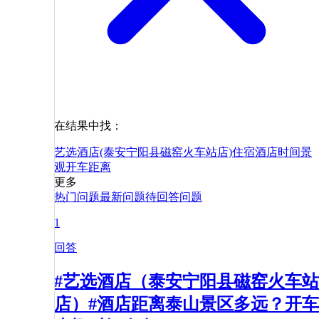
在结果中找：
艺选酒店(泰安宁阳县磁窑火车站店)
住宿
酒店
时间
景
观
开车
距离
更多
热门问题
最新问题
待回答问题
1
回答
#艺选酒店（泰安宁阳县磁窑火车站
店）#酒店距离泰山景区多远？开车