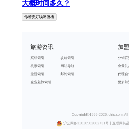
大概时间多久？
你若安好唉哟卧槽
旅游资讯
加
宾馆索引
攻略索引
分销联
机票索引
网站导航
企业礼
旅游索引
邮轮索引
代理合
企业差旅索引
更多加
Copyright©
1999-
2026
,
ctrip.com
. Al
沪公网备31010502002731号
丨
互联网药