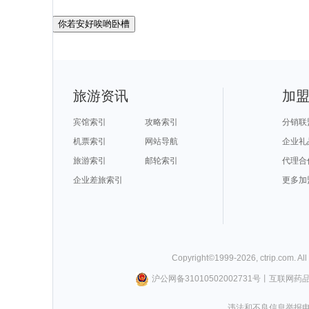
你若安好唉哟卧槽
旅游资讯
加
宾馆索引
攻略索引
分销联
机票索引
网站导航
企业礼
旅游索引
邮轮索引
代理合
企业差旅索引
更多加
Copyright©
1999-
2026
,
ctrip.com
. Al
沪公网备31010502002731号
丨
互联网药
违法和不良信息举报电话0