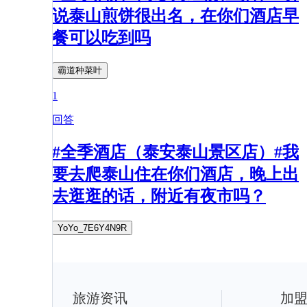
说泰山煎饼很出名，在你们酒店早
餐可以吃到吗
霸道种菜叶
1
回答
#全季酒店（泰安泰山景区店）#我
要去爬泰山住在你们酒店，晚上出
去逛逛的话，附近有夜市吗？
YoYo_7E6Y4N9R
旅游资讯
加