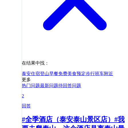
在结果中找：
泰安
住宿
登山
早餐
免费
美食
预定
步行
班车
附近
更多
热门问题
最新问题
待回答问题
2
回答
#全季酒店（泰安泰山景区店）#我