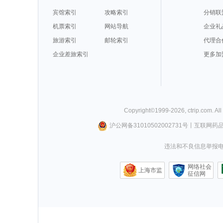
宾馆索引
攻略索引
分销联
机票索引
网站导航
企业礼
旅游索引
邮轮索引
代理合
企业差旅索引
更多加
Copyright©
1999-
2026
,
ctrip.com
. Al
沪公网备31010502002731号
丨
互联网药
违法和不良信息举报电话0
网络社会
上海市监
征信网