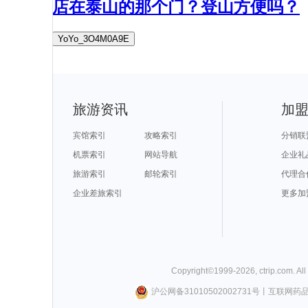
店在泰山的那个门？登山方便吗？
YoYo_3O4M0A9E
旅游资讯
加
宾馆索引
攻略索引
分销联
机票索引
网站导航
企业礼
旅游索引
邮轮索引
代理合
企业差旅索引
更多加
Copyright©
1999-
2026
,
ctrip.com
. Al
沪公网备31010502002731号
丨
互联网药