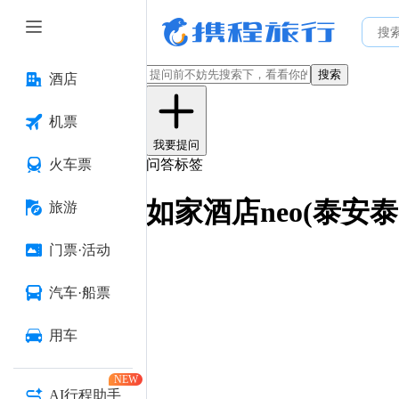
搜索
酒店
机票
我要提问
火车票
问答标签
如家酒店neo(泰安
旅游
门票·活动
汽车·船票
用车
NEW
AI行程助手