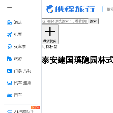
搜索
酒店
机票
我要提问
火车票
问答标签
泰安建国璞隐园林
旅游
门票·活动
汽车·船票
用车
NEW
AI行程助手