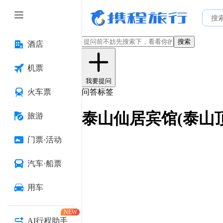
搜索
酒店
机票
我要提问
火车票
问答标签
泰山仙居宾馆(泰山
旅游
门票·活动
汽车·船票
用车
NEW
AI行程助手