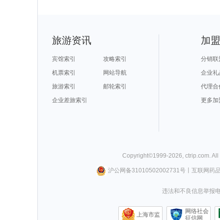
旅游资讯
加
宾馆索引
攻略索引
分销联
机票索引
网站导航
企业礼
旅游索引
邮轮索引
代理合
企业差旅索引
更多加
Copyright©
1999-
2026
,
ctrip.com
. Al
沪公网备31010502002731号
丨
互联网药
违法和不良信息举报电话0
网络社会
上海市监
征信网