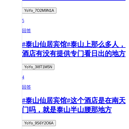
YoYo_7O2M9N1A
5
回答
#泰山仙居宾馆#泰山上那么多人，
酒店有没有提供专门看日出的地方
YoYo_3I8T1M5N
4
回答
#泰山仙居宾馆#这个酒店是在南天
门吗，就是泰山半山腰那地方
YoYo_9S6Y2O6A