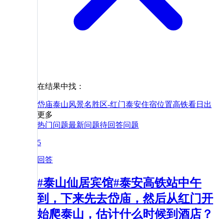
在结果中找：
岱庙
泰山风景名胜区-红门
泰安
住宿
位置
高铁
看日出
更多
热门问题
最新问题
待回答问题
5
回答
#泰山仙居宾馆#泰安高铁站中午
到，下来先去岱庙，然后从红门开
始爬泰山，估计什么时候到酒店？