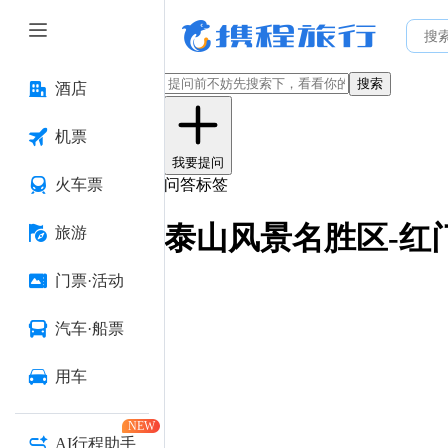
搜索
酒店
机票
我要提问
火车票
问答标签
泰山风景名胜区-红
旅游
门票·活动
汽车·船票
用车
NEW
AI行程助手