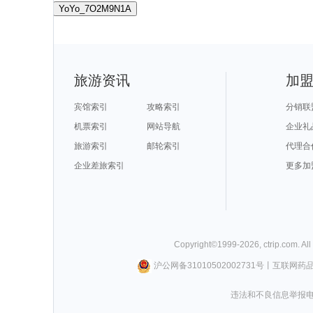
YoYo_7O2M9N1A
旅游资讯
加
宾馆索引
攻略索引
分销联
机票索引
网站导航
企业礼
旅游索引
邮轮索引
代理合
企业差旅索引
更多加
Copyright©
1999-
2026
,
ctrip.com
. Al
沪公网备31010502002731号
丨
互联网药
违法和不良信息举报电话0