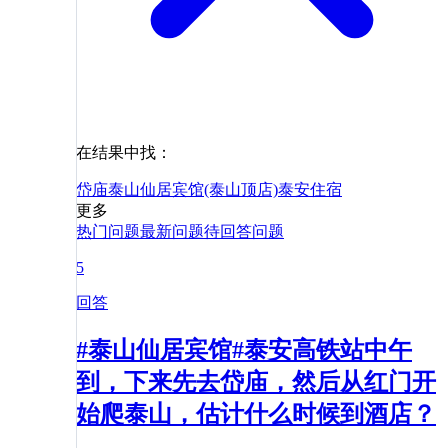
在结果中找：
岱庙
泰山仙居宾馆(泰山顶店)
泰安
住宿
更多
热门问题
最新问题
待回答问题
5
回答
#泰山仙居宾馆#泰安高铁站中午
到，下来先去岱庙，然后从红门开
始爬泰山，估计什么时候到酒店？