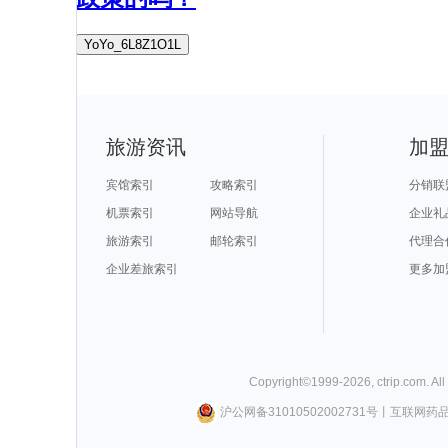
YoYo_6L8Z1O1L
旅游资讯
加
宾馆索引
攻略索引
分销联
机票索引
网站导航
企业礼
旅游索引
邮轮索引
代理合
企业差旅索引
更多加
Copyright©
1999-
2026
,
ctrip.com
. Al
沪公网备31010502002731号
丨
互联网药