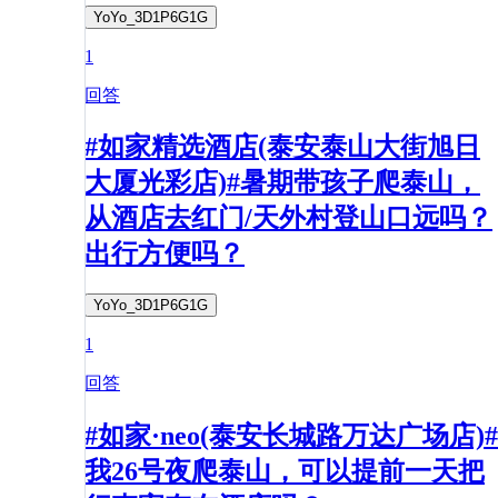
YoYo_3D1P6G1G
1
回答
#如家精选酒店(泰安泰山大街旭日
大厦光彩店)#暑期带孩子爬泰山，
从酒店去红门/天外村登山口远吗？
出行方便吗？
YoYo_3D1P6G1G
1
回答
#如家·neo(泰安长城路万达广场店)#
我26号夜爬泰山，可以提前一天把