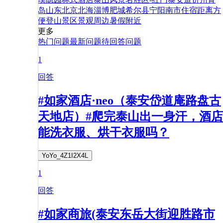
岛
山东
北京
北海
淄博
肥城
希尔县
宁阳
南市
住宿
距离
方
便
登山
景区
景观
周边
暑假
附近
更多
热门问题
最新问题
待回答问题
1
回答
#如家酒店·neo（泰安岱道庵路盘古
天地店）#爬完泰山出一身汗，酒店
能洗衣服、烘干衣服吗？
YoYo_4Z1I2X4L
1
回答
#如家商旅(泰安东岳大街迎胜路市