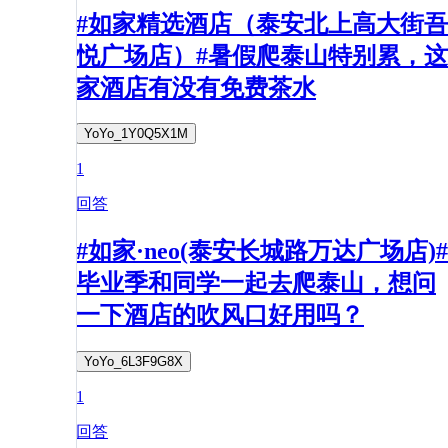
#如家精选酒店（泰安北上高大街吾
悦广场店）#暑假爬泰山特别累，这
家酒店有没有免费茶水
YoYo_1Y0Q5X1M
1
回答
#如家·neo(泰安长城路万达广场店)#
毕业季和同学一起去爬泰山，想问
一下酒店的吹风口好用吗？
YoYo_6L3F9G8X
1
回答