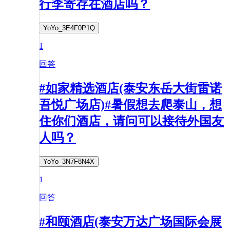
行李寄存在酒店吗？ ​
YoYo_3E4F0P1Q
1
回答
#如家精选酒店(泰安东岳大街雷诺
吾悦广场店)#暑假想去爬泰山，想
住你们酒店，请问可以接待外国友
人吗？
YoYo_3N7F8N4X
1
回答
#和颐酒店(泰安万达广场国际会展