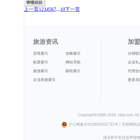
馋嘴妞妞
上一页
1
2
3
4
5
6
7
...
10
下一页
旅游资讯
加
宾馆索引
攻略索引
分销联
机票索引
网站导航
企业礼
旅游索引
邮轮索引
代理合
企业差旅索引
更多加
Copyright©
1999-
2026
,
ctrip.com
. Al
沪公网备31010502002731号
丨
互联网药
违法和不良信息举报电话0