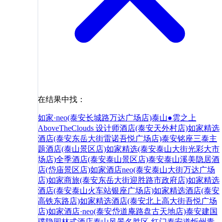
在结果中找：
如家·neo(泰安长城路万达广场店)
泰山●雲之上
AboveTheClouds 设计师酒店(泰安天外村店)
如家精选
酒店(泰安东岳大街雷诺吾悦广场店)
泰安铭座三泰主
题酒店(泰山景区店)
如家精选(泰安泰山大街光彩大市
场店)
全季酒店(泰安泰山景区店)
泰安泰山溪美隐居酒
店(岱庙景区店)
如家酒店neo(泰安泰山大街万达广场
店)
如家商旅(泰安东岳大街迎胜路市政府店)
如家精选
酒店(泰安泰山火车站银座广场店)
如家精选酒店(泰安
高铁东路店)
如家精选酒店(泰安北上高大街吾悦广场
店)
如家酒店·neo(泰安岱道庵路盘古天地店)
泰安建国
璞隐园林式酒店
泰山风景名胜区-红门
泰安
道
忻州
青