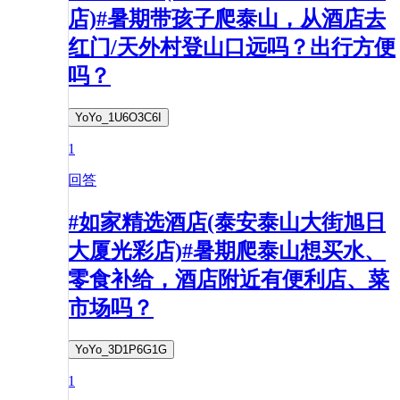
店)#暑期带孩子爬泰山，从酒店去
红门/天外村登山口远吗？出行方便
吗？
YoYo_1U6O3C6I
1
回答
#如家精选酒店(泰安泰山大街旭日
大厦光彩店)#暑期爬泰山想买水、
零食补给，酒店附近有便利店、菜
市场吗？
YoYo_3D1P6G1G
1