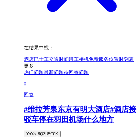
在结果中找：
酒店
巴士
车
交通
时间
班车
接机
免费
服务
位置
时刻表
更多
热门问题
最新问题
待回答问题
0
回答
#维拉芳泉东京有明大酒店#酒店接
驳车停在羽田机场什么地方
YoYo_8Q3U5C0K