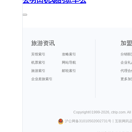
去羽田机场的班车么
旅游资讯
加
宾馆索引
攻略索引
分销联
机票索引
网站导航
企业礼
旅游索引
邮轮索引
代理合
企业差旅索引
更多加
Copyright©
1999-
2026
,
ctrip.com
. Al
沪公网备31010502002731号
丨
互联网药