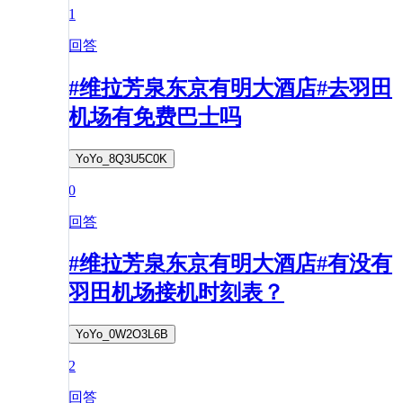
1
回答
#维拉芳泉东京有明大酒店#去羽田
机场有免费巴士吗
YoYo_8Q3U5C0K
0
回答
#维拉芳泉东京有明大酒店#有没有
羽田机场接机时刻表？
YoYo_0W2O3L6B
2
回答