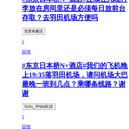
李放在房间里还是必须每日放前台
存取？去羽田机场方便吗
兜里有糖没
1
回答
#东京日本桥N+酒店#我们的飞机晚
上19:35落羽田机场，请问机场大巴
最晚一班到几点？乘哪条线路？谢
谢
YoYo_7P6A6E2E
1
回答