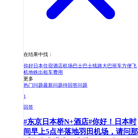
在结果中找：
你好
日本
住宿
酒店
机场巴士
巴士
线路
大巴
班车
方便
飞
机
地铁
出租车
费用
更多
热门问题
最新问题
待回答问题
1
回答
#东京日本桥N+酒店#你好！日本时
间早上5点半落地羽田机场，请问那