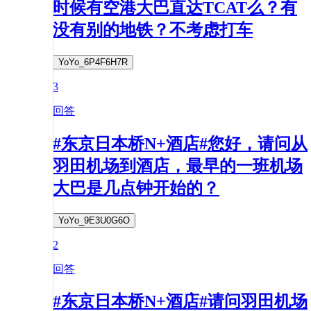
时候有空港大巴直达TCAT么？有
没有别的地铁？不考虑打车
YoYo_6P4F6H7R
3
回答
#东京日本桥N+酒店#您好，请问从
羽田机场到酒店，最早的一班机场
大巴是几点钟开始的？
YoYo_9E3U0G6O
2
回答
#东京日本桥N+酒店#请问羽田机场