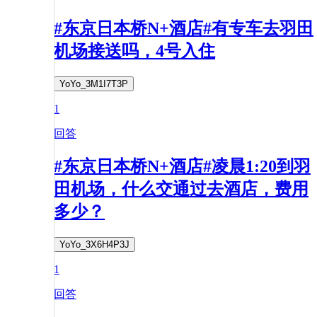
#东京日本桥N+酒店#有专车去羽田
机场接送吗，4号入住
YoYo_3M1I7T3P
1
回答
#东京日本桥N+酒店#凌晨1:20到羽
田机场，什么交通过去酒店，费用
多少？
YoYo_3X6H4P3J
1
回答