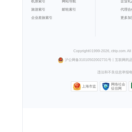
机票索引
网站导航
企业礼
旅游索引
邮轮索引
代理合
企业差旅索引
更多加
Copyright©
1999-
2026
,
ctrip.com
. Al
沪公网备31010502002731号
丨
互联网药
违法和不良信息举报电话0
网络社会
上海市监
征信网