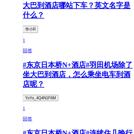
大巴到酒店哪站下车？英文名字是
什么？
华小R
1
回答
#东京日本桥N+酒店#羽田机场除了
坐大巴到酒店，怎么乘坐电车到酒
店呢？
YoYo_4Q4N1F6M
1
回答
#东京日本桥N+酒店#连续住几晚行