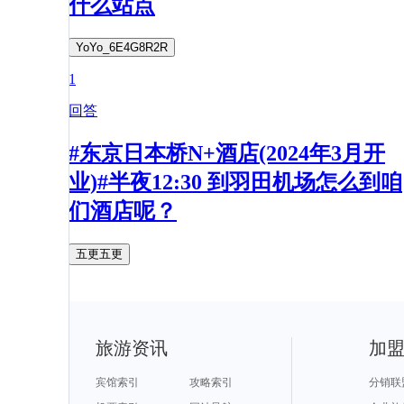
什么站点
YoYo_6E4G8R2R
1
回答
#东京日本桥N+酒店(2024年3月开
业)#半夜12:30 到羽田机场怎么到咱
们酒店呢？
五更五更
旅游资讯
加
宾馆索引
攻略索引
分销联