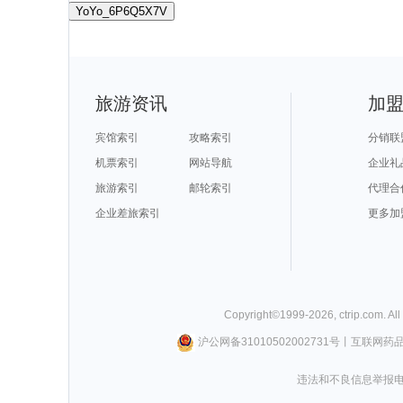
YoYo_6P6Q5X7V
旅游资讯
加
宾馆索引
攻略索引
分销联
机票索引
网站导航
企业礼
旅游索引
邮轮索引
代理合
企业差旅索引
更多加
Copyright©
1999-
2026
,
ctrip.com
. Al
沪公网备31010502002731号
丨
互联网药
违法和不良信息举报电话0