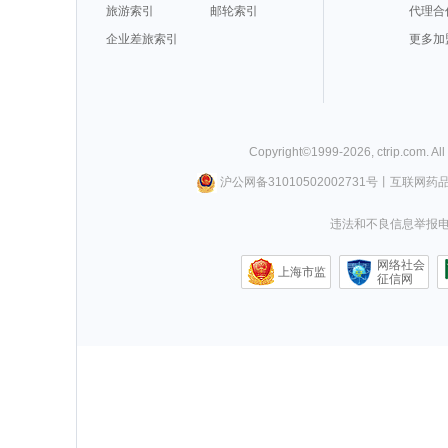
旅游索引
邮轮索引
代理合
企业差旅索引
更多加
Copyright©
1999-
2026
,
ctrip.com
. Al
沪公网备31010502002731号
丨
互联网药
违法和不良信息举报电话0
网络社会
上海市监
征信网