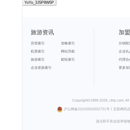
YoYo_3J5P8W5P
旅游资讯
加
宾馆索引
攻略索引
分销联
机票索引
网站导航
企业礼
旅游索引
邮轮索引
代理合
企业差旅索引
更多加
Copyright©
1999-
2026
,
ctrip.com
. Al
沪公网备31010502002731号
丨
互联网药
违法和不良信息举报电话0