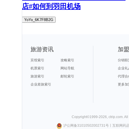
店#如何到羽田机场
YoYo_6K7F8B2G
旅游资讯
加
宾馆索引
攻略索引
分销联
机票索引
网站导航
企业礼
旅游索引
邮轮索引
代理合
企业差旅索引
更多加
Copyright©
1999-
2026
,
ctrip.com
. Al
沪公网备31010502002731号
丨
互联网药