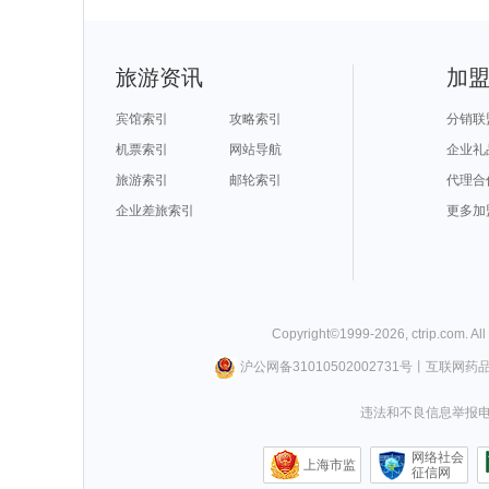
旅游资讯
加
宾馆索引
攻略索引
分销联
机票索引
网站导航
企业礼
旅游索引
邮轮索引
代理合
企业差旅索引
更多加
Copyright©
1999-
2026
,
ctrip.com
. Al
沪公网备31010502002731号
丨
互联网药
违法和不良信息举报电话0
网络社会
上海市监
征信网