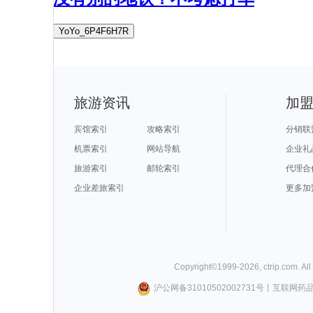
YoYo_6P4F6H7R
旅游资讯
加
宾馆索引
攻略索引
分销联
机票索引
网站导航
企业礼
旅游索引
邮轮索引
代理合
企业差旅索引
更多加
Copyright©
1999-
2026
,
ctrip.com
. Al
沪公网备31010502002731号
丨
互联网药