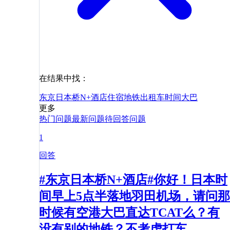
在结果中找：
东京日本桥N+酒店
住宿
地铁
出租车
时间
大巴
更多
热门问题
最新问题
待回答问题
1
回答
#东京日本桥N+酒店#你好！日本时
间早上5点半落地羽田机场，请问那
时候有空港大巴直达TCAT么？有
没有别的地铁？不考虑打车