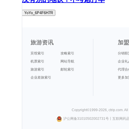
YoYo_6P4F6H7R
旅游资讯
加
宾馆索引
攻略索引
分销联
机票索引
网站导航
企业礼
旅游索引
邮轮索引
代理合
企业差旅索引
更多加
Copyright©
1999-
2026
,
ctrip.com
. Al
沪公网备31010502002731号
丨
互联网药