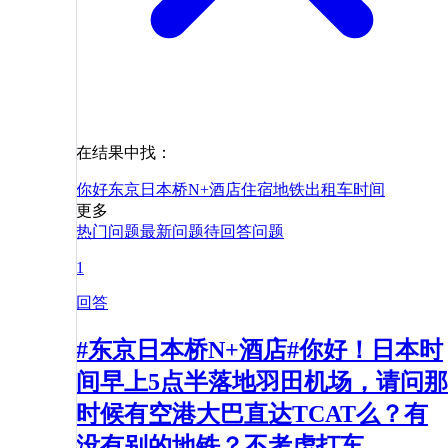
在结果中找：
你好
东京日本桥N+酒店
住宿
地铁
出租车
时间
更多
热门问题
最新问题
待回答问题
1
回答
#东京日本桥N+酒店#你好！日本时
间早上5点半落地羽田机场，请问那
时候有空港大巴直达TCAT么？有
没有别的地铁？不考虑打车