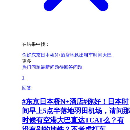
在结果中找：
你好
东京日本桥N+酒店
地铁
出租车
时间
大巴
更多
热门问题
最新问题
待回答问题
1
回答
#东京日本桥N+酒店#你好！日本时
间早上5点半落地羽田机场，请问那
时候有空港大巴直达TCAT么？有
没有别的地铁？不考虑打车