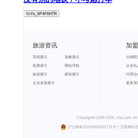
YoYo_6P4F6H7R
旅游资讯
加
宾馆索引
攻略索引
分销联
机票索引
网站导航
企业礼
旅游索引
邮轮索引
代理合
企业差旅索引
更多加
Copyright©
1999-
2026
,
ctrip.com
. Al
沪公网备31010502002731号
丨
互联网药