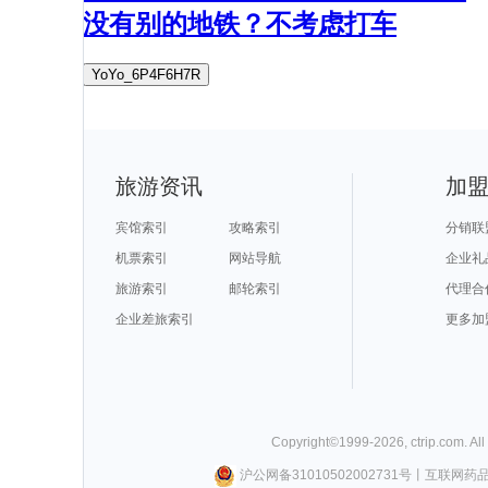
没有别的地铁？不考虑打车
YoYo_6P4F6H7R
旅游资讯
加
宾馆索引
攻略索引
分销联
机票索引
网站导航
企业礼
旅游索引
邮轮索引
代理合
企业差旅索引
更多加
Copyright©
1999-
2026
,
ctrip.com
. Al
沪公网备31010502002731号
丨
互联网药