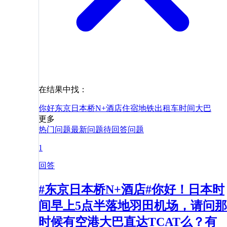
在结果中找：
你好
东京日本桥N+酒店
住宿
地铁
出租车
时间
大巴
更多
热门问题
最新问题
待回答问题
1
回答
#东京日本桥N+酒店#你好！日本时
间早上5点半落地羽田机场，请问那
时候有空港大巴直达TCAT么？有