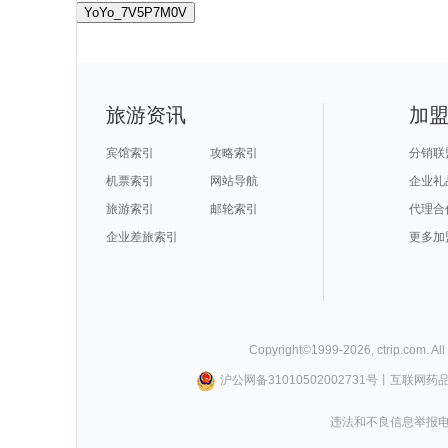
YoYo_7V5P7M0V
旅游资讯
加
宾馆索引
攻略索引
分销联
机票索引
网站导航
企业礼
旅游索引
邮轮索引
代理合
企业差旅索引
更多加
Copyright©
1999-
2026
,
ctrip.com
. Al
沪公网备31010502002731号
丨
互联网药
违法和不良信息举报电话0