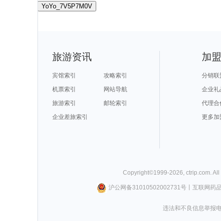
YoYo_7V5P7M0V
旅游资讯
加
宾馆索引
攻略索引
分销联
机票索引
网站导航
企业礼
旅游索引
邮轮索引
代理合
企业差旅索引
更多加
Copyright©
1999-
2026
,
ctrip.com
. Al
沪公网备31010502002731号
丨
互联网药
违法和不良信息举报电话0