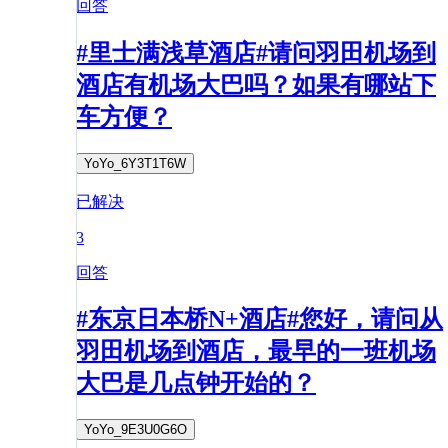
回答
#里士满浅草酒店#请问羽田机场到
酒店有机场大巴吗？如果有哪站下
车方便？
YoYo_6Y3T1T6W
已解决
3
回答
#东京日本桥N+酒店#您好，请问从
羽田机场到酒店，最早的一班机场
大巴是几点钟开始的？
YoYo_9E3U0G6O