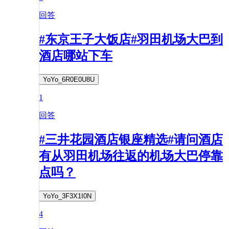
回答
#东京王子大饭店#羽田机场大巴到
酒店哪站下车
YoYo_6R0E0U8U
1
回答
#三井花园酒店银座精选#请问酒店
有从羽田机场往返的机场大巴停靠
点吗？
YoYo_3F3X1I0N
4