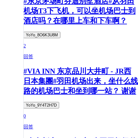
#东京茅场町芬迪别墅酒店#从羽田
机场T3下飞机，可以坐机场巴士到
酒店吗？在哪里上车和下车啊？
YoYo_8O6K3U8M
2
回答
#VIA INN 东京品川大井町 - JR西
日本集團#羽田机场出来，坐什么线
路的机场巴士和坐到哪一站？ 谢谢
YoYo_9Y4T2H7D
0
回答