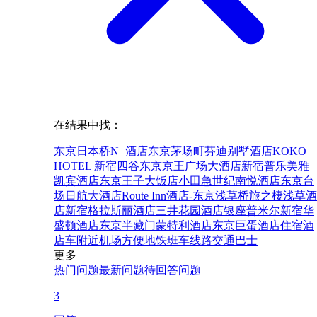
在结果中找：
东京日本桥N+酒店
东京茅场町芬迪别墅酒店
KOKO
HOTEL 新宿四谷
东京京王广场大酒店
新宿普乐美雅
凯宾酒店
东京王子大饭店
小田急世纪南悦酒店
东京台
场日航大酒店
Route Inn酒店-东京浅草桥
旅之棲浅草酒
店
新宿格拉斯丽酒店
三井花园酒店银座普米尔
新宿华
盛顿酒店
东京半藏门蒙特利酒店
东京巨蛋酒店
住宿
酒
店
车
附近
机场
方便
地铁
班车
线路
交通
巴士
更多
热门问题
最新问题
待回答问题
3