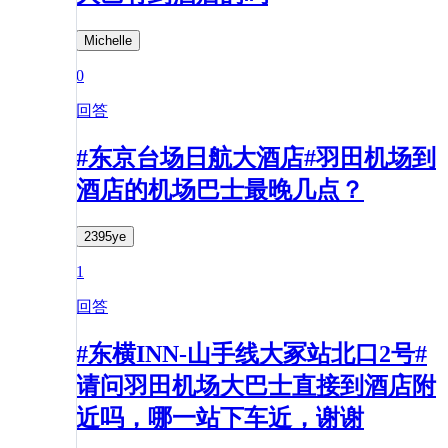
Michelle
0
回答
#东京台场日航大酒店#羽田机场到
酒店的机场巴士最晚几点？
2395ye
1
回答
#东横INN-山手线大冢站北口2号#
请问羽田机场大巴士直接到酒店附
近吗，哪一站下车近，谢谢