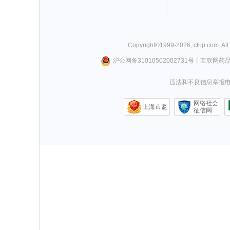
Copyright©
1999-
2026
,
ctrip.com
. Al
沪公网备31010502002731号
丨
互联网药
违法和不良信息举报电话0
网络社会
上海市监
征信网