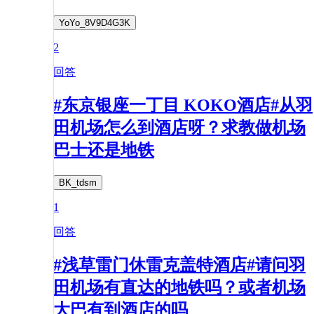
YoYo_8V9D4G3K
2
回答
#东京银座一丁目 KOKO酒店#从羽
田机场怎么到酒店呀？求教做机场
巴士还是地铁
BK_tdsm
1
回答
#浅草雷门休雷克盖特酒店#请问羽
田机场有直达的地铁吗？或者机场
大巴有到酒店的吗