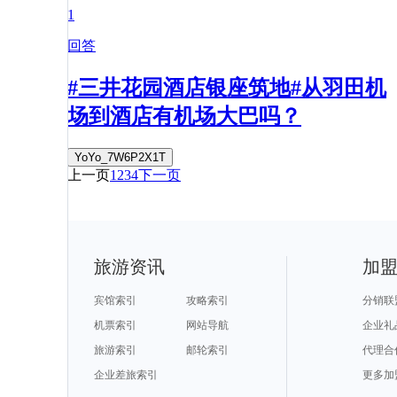
1
回答
#三井花园酒店银座筑地#从羽田机
场到酒店有机场大巴吗？
YoYo_7W6P2X1T
上一页
1
2
3
4
下一页
旅游资讯
加
宾馆索引
攻略索引
分销联
机票索引
网站导航
企业礼
旅游索引
邮轮索引
代理合
企业差旅索引
更多加