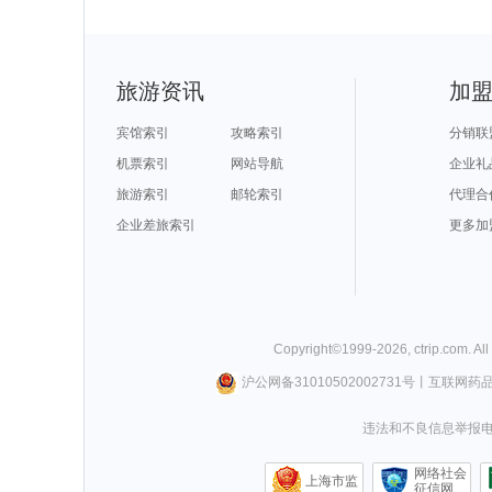
旅游资讯
加
宾馆索引
攻略索引
分销联
机票索引
网站导航
企业礼
旅游索引
邮轮索引
代理合
企业差旅索引
更多加
Copyright©
1999-
2026
,
ctrip.com
. Al
沪公网备31010502002731号
丨
互联网药
违法和不良信息举报电话0
网络社会
上海市监
征信网