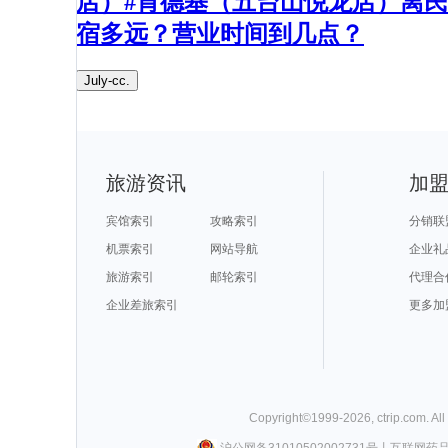
店）#肯德基（五台山悦龙店）离民
宿多远？营业时间到几点？​
July-cc.
旅游资讯
加
宾馆索引
攻略索引
分销联
机票索引
网站导航
企业礼
旅游索引
邮轮索引
代理合
企业差旅索引
更多加
Copyright©
1999-
2026
,
ctrip.com
. Al
沪公网备31010502002731号
丨
互联网药