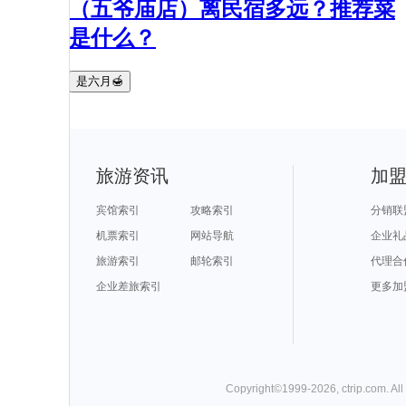
（五爷庙店）离民宿多远？推荐菜
是什么？
是六月🍯
旅游资讯
加
宾馆索引
攻略索引
分销联
机票索引
网站导航
企业礼
旅游索引
邮轮索引
代理合
企业差旅索引
更多加
Copyright©
1999-
2026
,
ctrip.com
. Al