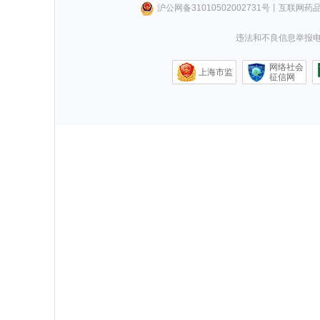
沪公网备31010502002731号
丨
互联网药
违法和不良信息举报电话0
网络社会
上海市监
征信网