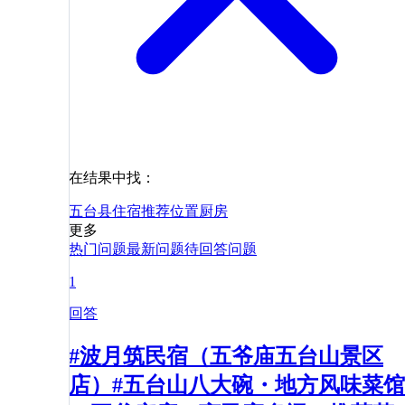
在结果中找：
五台县
住宿
推荐
位置
厨房
更多
热门问题
最新问题
待回答问题
1
回答
#波月筑民宿（五爷庙五台山景区
店）#五台山八大碗・地方风味菜馆