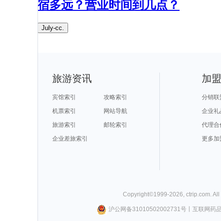
宿多远？营业时间到几点？​
July-cc.
旅游资讯
加
宾馆索引
攻略索引
分销联
机票索引
网站导航
企业礼
旅游索引
邮轮索引
代理合
企业差旅索引
更多加
Copyright©
1999-
2026
,
ctrip.com
. Al
沪公网备31010502002731号
丨
互联网药