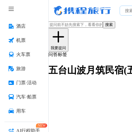
搜索
酒店
机票
我要提问
火车票
问答标签
五台山波月筑民宿(
旅游
门票·活动
汽车·船票
用车
NEW
AI行程助手