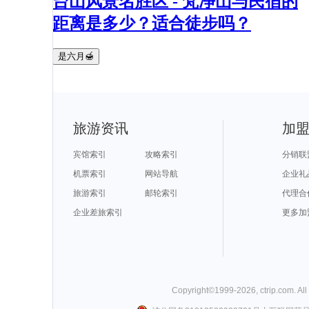
台山风景名胜区 - 梵净山与民宿的
距离是多少？适合徒步吗？
是六月🍯
旅游资讯
加
宾馆索引
攻略索引
分销联
机票索引
网站导航
企业礼
旅游索引
邮轮索引
代理合
企业差旅索引
更多加
Copyright©
1999-
2026
,
ctrip.com
. Al