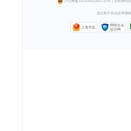
沪公网备31010502002731号
丨
互联网药
违法和不良信息举报电话0
网络社会
上海市监
征信网