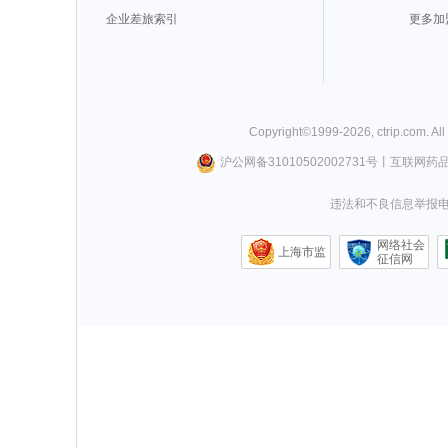
企业差旅索引
更多加
Copyright©
1999-
2026
,
ctrip.com
. Al
沪公网备31010502002731号
丨
互联网药
违法和不良信息举报电话0
网络社会
上海市监
征信网