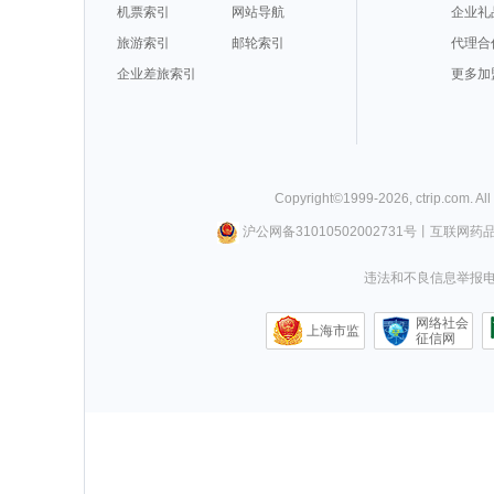
机票索引
网站导航
企业礼
旅游索引
邮轮索引
代理合
企业差旅索引
更多加
Copyright©
1999-
2026
,
ctrip.com
. Al
沪公网备31010502002731号
丨
互联网药
违法和不良信息举报电话0
网络社会
上海市监
征信网