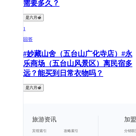
需要多久？
是六月🍯
1
回答
#妙藏山舍（五台山广化寺店）#永
乐商场（五台山风景区）离民宿多
远？能买到日常衣物吗？
是六月🍯
旅游资讯
加
宾馆索引
攻略索引
分销联