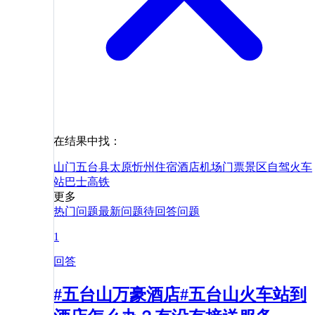
在结果中找：
山门
五台县
太原
忻州
住宿
酒店
机场
门票
景区
自驾
火车
站
巴士
高铁
更多
热门问题
最新问题
待回答问题
1
回答
#五台山万豪酒店#五台山火车站到