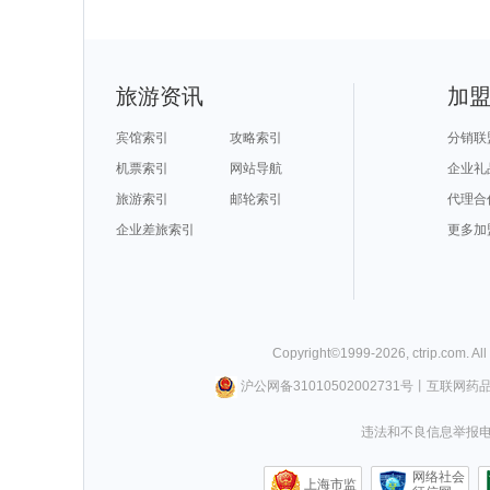
旅游资讯
加
宾馆索引
攻略索引
分销联
机票索引
网站导航
企业礼
旅游索引
邮轮索引
代理合
企业差旅索引
更多加
Copyright©
1999-
2026
,
ctrip.com
. Al
沪公网备31010502002731号
丨
互联网药
违法和不良信息举报电话0
网络社会
上海市监