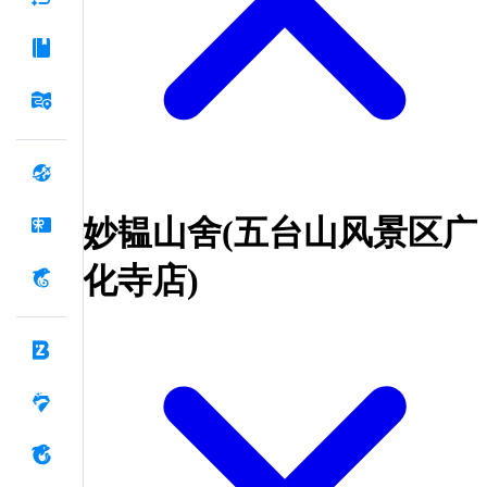
妙韫山舍(五台山风景区广
化寺店)