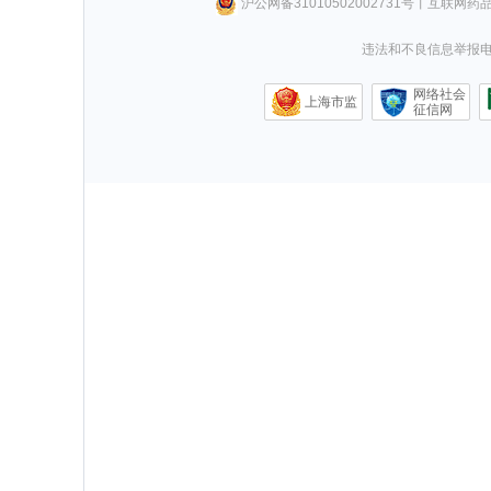
沪公网备31010502002731号
丨
互联网药
违法和不良信息举报电话0
网络社会
上海市监
征信网