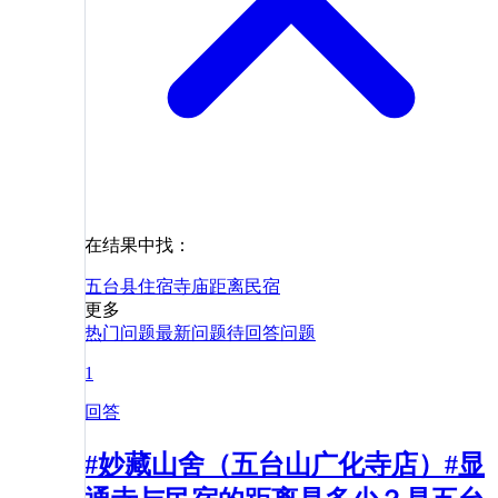
在结果中找：
五台县
住宿
寺庙
距离
民宿
更多
热门问题
最新问题
待回答问题
1
回答
#妙藏山舍（五台山广化寺店）#显