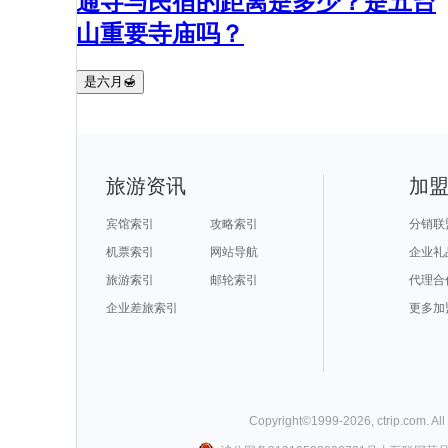
通寺与民宿的距离是多少？是五台
山重要寺庙吗？
是六月🍯
旅游资讯
加
宾馆索引
攻略索引
分销联
机票索引
网站导航
企业礼
旅游索引
邮轮索引
代理合
企业差旅索引
更多加
Copyright©
1999-
2026
,
ctrip.com
. Al