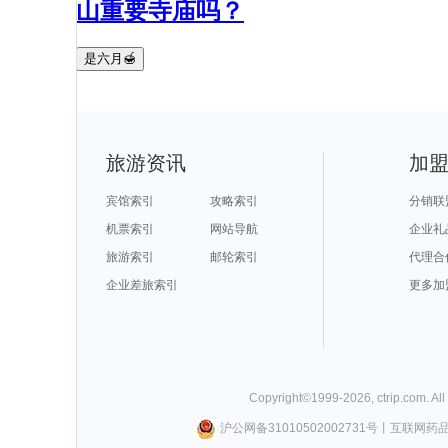
山重要寺庙吗？
是六月🍯
旅游资讯
加
宾馆索引
攻略索引
分销联
机票索引
网站导航
企业礼
旅游索引
邮轮索引
代理合
企业差旅索引
更多加
Copyright©
1999-
2026
,
ctrip.com
. Al
沪公网备31010502002731号
丨
互联网药