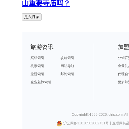
山重要寺庙吗？
是六月🍯
旅游资讯
加
宾馆索引
攻略索引
分销联
机票索引
网站导航
企业礼
旅游索引
邮轮索引
代理合
企业差旅索引
更多加
Copyright©
1999-
2026
,
ctrip.com
. Al
沪公网备31010502002731号
丨
互联网药